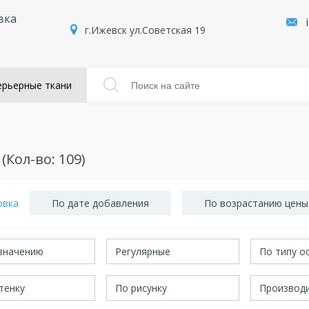
вка
г.Ижевск ул.Советская 19
рьерные ткани
(Кол-во:
109
)
овка
По дате добавления
По возрастанию цены
значению
Регулярные
По типу о
тенку
По рисунку
Производ