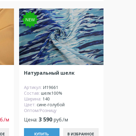
NEW
Натуральный шелк
Артикул:
И19661
Состав:
шелк100%
Ширина:
140
Цвет:
сине-голубой
Оптом/Розницу
3 590
б./м
Цена:
руб./м
ОЕ
В ИЗБРАННОЕ
КУПИТЬ