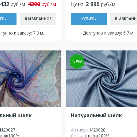
 432
4290
2 990
руб./м
руб./м
Цена:
руб./м
В ИЗБРАННОЕ
В ИЗБРАНН
ИТЬ
КУПИТЬ
тупно к заказу: 7.3 м.
Доступно к заказу: 5.7 м.
NEW
льный шелк
Натуральный шелк
И20027
Артикул:
И20028
шелк100%
Состав:
шелк100%