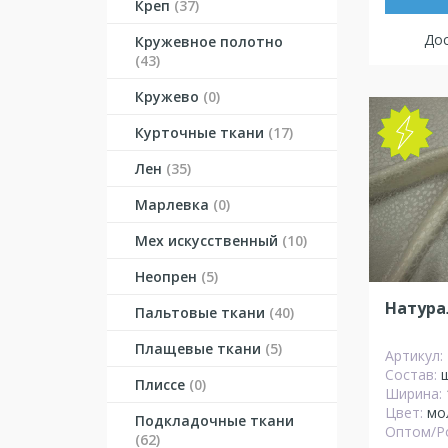
Креп
(37)
Дос
Кружевное полотно
(43)
Кружево
(0)
Курточные ткани
(17)
NEW
Лен
(35)
Марлевка
(0)
Мех искусственный
(10)
Неопрен
(5)
Натура
Пальтовые ткани
(40)
Плащевые ткани
(5)
Артикул:
Состав:
Плиссе
(0)
Ширина:
Цвет:
мо
Подкладочные ткани
Оптом/Р
(62)