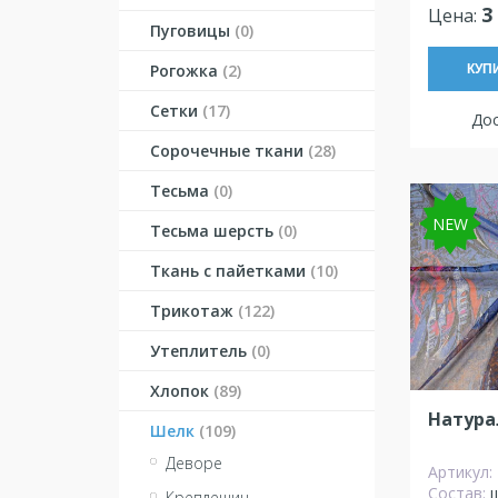
3
Цена:
Пуговицы
(0)
Рогожка
(2)
КУП
Сетки
(17)
Дос
Сорочечные ткани
(28)
Тесьма
(0)
NEW
Тесьма шерсть
(0)
Ткань с пайетками
(10)
Трикотаж
(122)
Утеплитель
(0)
Хлопок
(89)
Натура
Шелк
(109)
Деворе
Артикул:
Состав:
Крепдешин