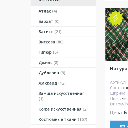
Атлас
(4)
NEW
Бархат
(0)
Батист
(21)
Вискоза
(80)
Гипюр
(5)
Джинс
(8)
Натура
Дублерин
(9)
Артикул:
Жаккард
(12)
Состав:
Ширина:
Замша искусственная
Цвет:
че
(1)
Оптом/Р
Кожа искусственная
(2)
6
Цена:
Костюмные ткани
(167)
КУП