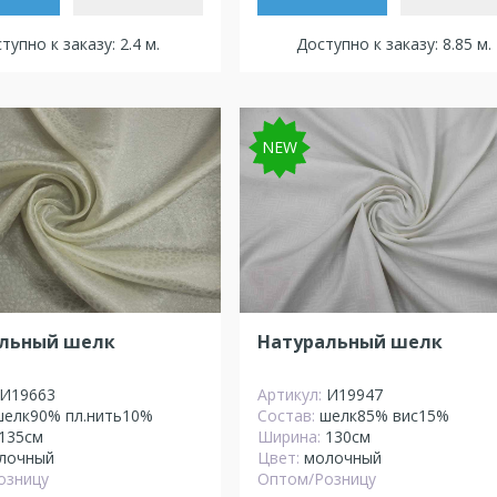
тупно к заказу: 2.4 м.
Доступно к заказу: 8.85 м.
NEW
льный шелк
Натуральный шелк
И19663
Артикул:
И19947
шелк90% пл.нить10%
Состав:
шелк85% вис15%
135см
Ширина:
130см
лочный
Цвет:
молочный
озницу
Оптом/Розницу