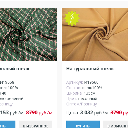
NEW
льный шелк
Натуральный шелк
И19658
Артикул:
И19660
шелк100%
Состав:
шелк100%
140
Ширина:
135см
рно-зеленый
Цвет:
песочный
озницу
Оптом/Розницу
 153
8790
3 032
3790
руб./м
руб./м
Цена:
руб./м
ру
В ИЗБРАННОЕ
В ИЗБРАНН
ИТЬ
КУПИТЬ