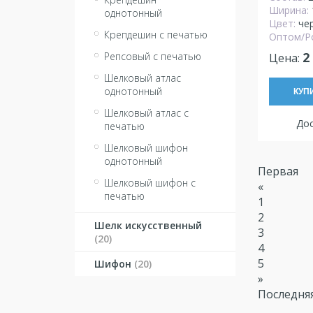
Ширина:
однотонный
Цвет:
че
Крепдешин с печатью
Оптом/Р
2
Репсовый с печатью
Цена:
Шелковый атлас
однотонный
КУП
Шелковый атлас с
Дос
печатью
Шелковый шифон
однотонный
Первая
Шелковый шифон с
«
печатью
1
2
Шелк искусственный
3
(20)
4
5
Шифон
(20)
»
Последня