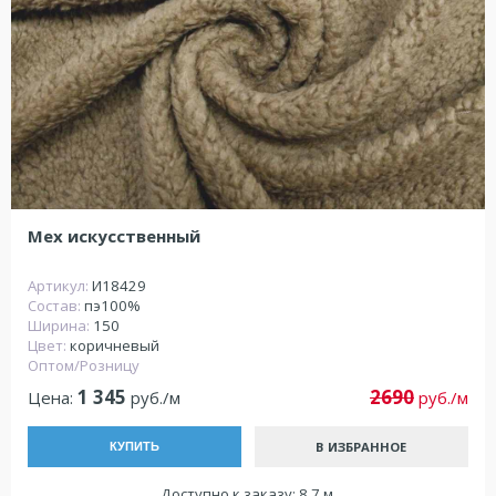
Мех искусственный
Артикул:
И18429
Состав:
пэ100%
Ширина:
150
Цвет:
коричневый
Оптом/Розницу
1 345
2690
Цена:
руб./м
руб./м
В ИЗБРАННОЕ
КУПИТЬ
Доступно к заказу: 8.7 м.