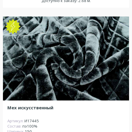
Доступно к заказу: 2.68 м.
Мех искусственный
Артикул:
И17445
Состав:
пэ100%
Ширина:
150