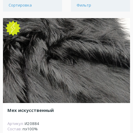
Сортировка
Фильтр
NEW
Мех искусственный
Артикул:
И20884
Состав:
пэ100%