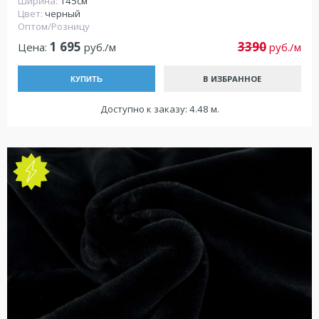
Ширина:
145см
Цвет:
черный
Оптом/Розницу
1 695
3390
Цена:
руб./м
руб./м
В ИЗБРАННОЕ
КУПИТЬ
Доступно к заказу: 4.48 м.